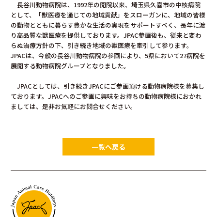
長谷川動物病院は、1992年の開院以来、埼玉県久喜市の中核病院
として、「獣医療を通じての地域貢献」をスローガンに、地域の皆様
Collaboration
の動物とともに暮らす豊かな生活の実現をサポートすべく、長年に渡
り高品質な獣医療を提供しております。JPAC参画後も、従来と変わ
らぬ治療方針の下、引き続き地域の獣医療を牽引して参ります。
JPACは、今般の長谷川動物病院の参画により、5県において27病院を
展開する動物病院グループとなりました。
JPACとしては、引き続きJPACにご参画頂ける動物病院様を募集し
Hospitals
ております。JPACへのご参画に興味をお持ちの動物病院様におかれ
ましては、是非お気軽にお問合せください。
一覧へ戻る
About